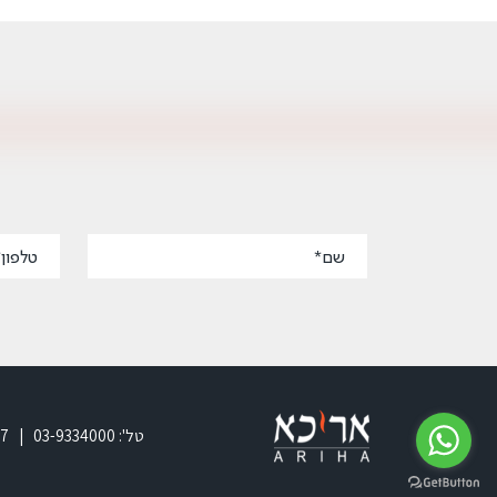
טל': 03-9334000 | 052-2474047 | Ami7ari@gmail.com | רח' המלאכה 8, פארק אפק,