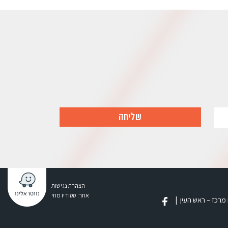
הצהרת נגישות
אתר:
סטודיו מוזי
 מרכז – ראש העין |