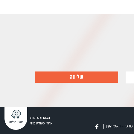
הצהרת נגישות
אתר:
סטודיו מוזי
 מרכז – ראש העין |