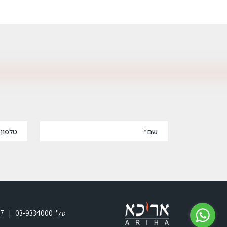
טל': 03-9334000 | 052-2474047 | Ami7ari@gmail.com | רח' המלאכה 8, פארק אפק,